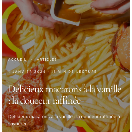
ACCUEIL
·
ARTICLES
1 JANVIER 2024
· 11 MIN DE LECTURE
Délicieux macarons à la vanille
: la douceur raffinée
Délicieux macarons à la vanille : la douceur raffinée à
savourer