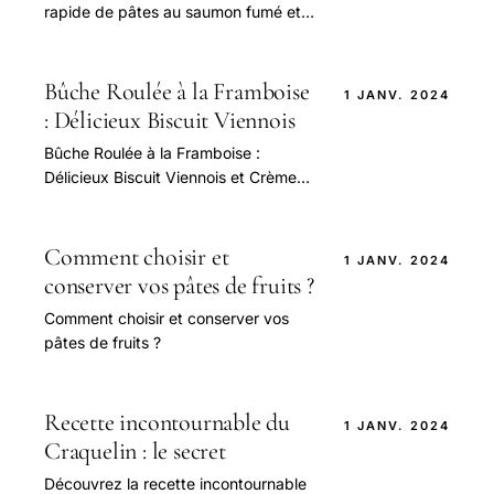
rapide de pâtes au saumon fumé et à
la crème fraîche Bridélice. Un plat
savoureux et onctueux, idéal pour un
dîner entre
Bûche Roulée à la Framboise
1 JANV. 2024
: Délicieux Biscuit Viennois
Bûche Roulée à la Framboise :
Délicieux Biscuit Viennois et Crème
Mascarpone Faciles à Réaliser
Comment choisir et
1 JANV. 2024
conserver vos pâtes de fruits ?
Comment choisir et conserver vos
pâtes de fruits ?
Recette incontournable du
1 JANV. 2024
Craquelin : le secret
Découvrez la recette incontournable