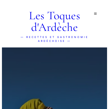
Les Toques
d'Ardèche
— RECETTES ET GASTRONOMIE
ARDÉCHOISE —