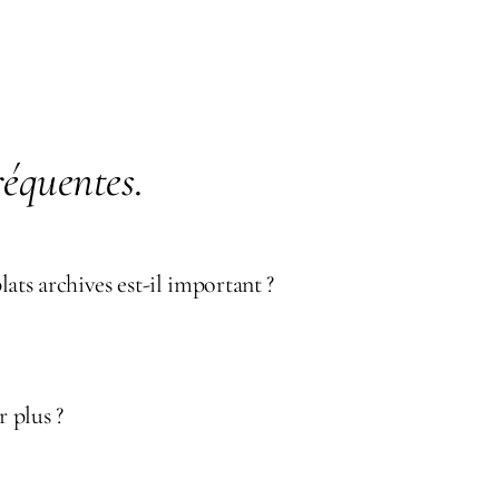
réquentes
.
ats archives est-il important ?
 plus ?