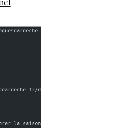
mel
		novembre 18, 2025 par [Maria](https://lestoquesdardeche.fr/author/adminma
oquesdardeche.fr/delice-festif-buche-poire-choc
élébrer la saison hivernale : la Bûche poire,