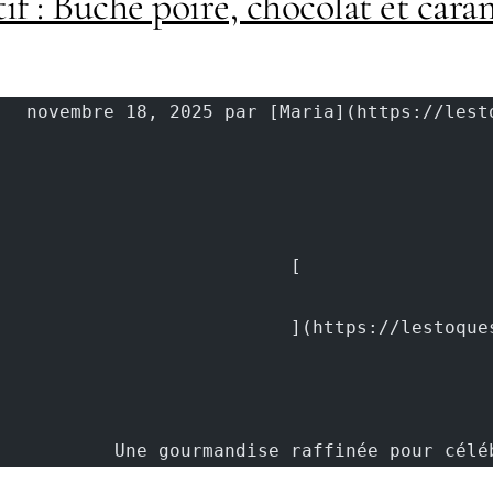
tif : Bûche poire, chocolat et cara
					[
					](https://lest
			Une gourmandise raffinée pour c