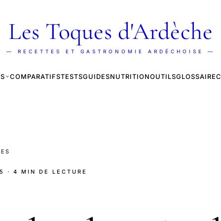
Les Toques d'Ardèche
— RECETTES ET GASTRONOMIE ARDÉCHOISE —
ES
COMPARATIFS
TESTS
GUIDES
NUTRITION
OUTILS
GLOSSAIRE
C
LES
5
· 4 MIN DE LECTURE