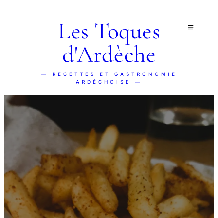
Les Toques
d'Ardèche
— RECETTES ET GASTRONOMIE
ARDÉCHOISE —