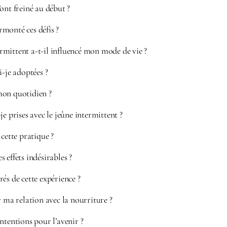
ont freiné au début ?
monté ces défis ?
mittent a-t-il influencé mon mode de vie ?
i-je adoptées ?
on quotidien ?
je prises avec le jeûne intermittent ?
 cette pratique ?
 effets indésirables ?
és de cette expérience ?
r ma relation avec la nourriture ?
ntentions pour l’avenir ?