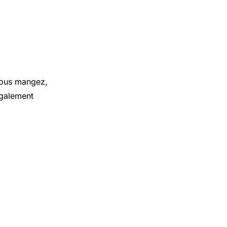
vous mangez,
également