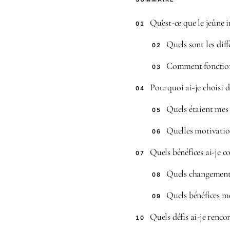
Qu’est-ce que le jeûne 
01
Quels sont les diff
02
Comment fonctionn
03
Pourquoi ai-je choisi d
04
Quels étaient mes 
05
Quelles motivation
06
Quels bénéfices ai-je c
07
Quels changements
08
Quels bénéfices m
09
Quels défis ai-je renco
10