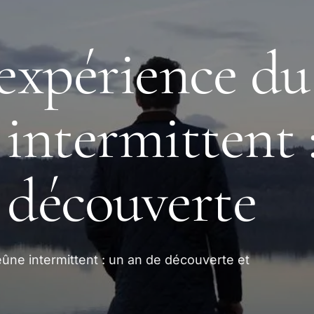
xpérience du
 intermittent 
 découverte
ûne intermittent : un an de découverte et