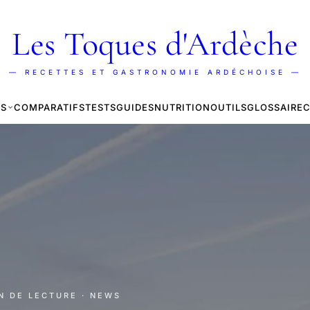
Les Toques d'Ardèche
— RECETTES ET GASTRONOMIE ARDÉCHOISE —
ES
COMPARATIFS
TESTS
GUIDES
NUTRITION
OUTILS
GLOSSAIRE
C
IN DE LECTURE
· NEWS