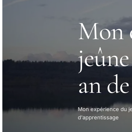
Mon e
jeûne
an de
Mon expérience du je
d'apprentissage