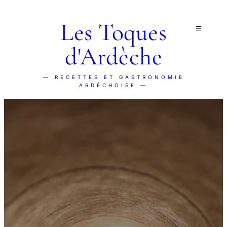
Les Toques
d'Ardèche
— RECETTES ET GASTRONOMIE
ARDÉCHOISE —